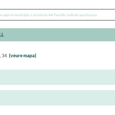
LL
à, 34
(veure mapa)