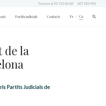
Truca'ns al
93 723 63 60
607 183 990
Es
Ca
patx
Partits judicials
Contacte
 de la
elona
ls Partits Judicials de