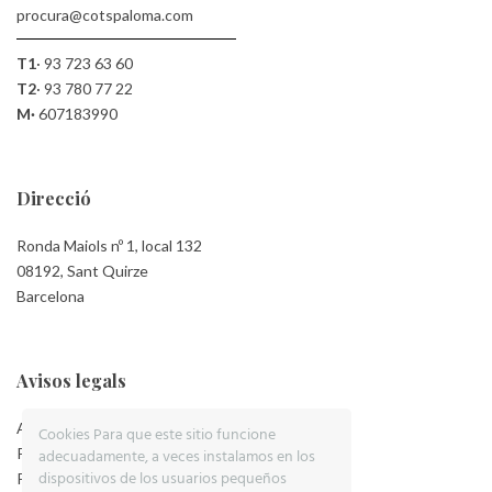
procura@cotspaloma.com
T1
·
93 723 63 60
T2
·
93 780 77 22
M·
607183990
Direcció
Ronda Maiols nº 1, local 132
08192, Sant Quirze
Barcelona
Avisos legals
Aviso Legal
Cookies Para que este sitio funcione
Política de Privacidad
adecuadamente, a veces instalamos en los
dispositivos de los usuarios pequeños
Política de Cookies