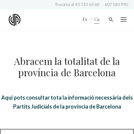
S
Truca'ns al
93 723 63 60
607 183 990
k
i
Es
Ca
p
t
o
c
o
n
Abracem la totalitat de la
t
e
província de Barcelona
n
t
Aquí pots consultar tota la informació necessària dels
Partits Judicials de la província de Barcelona