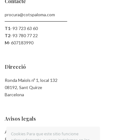
Contacte
procura@cotspaloma.com
T1
·
93 723 63 60
T2
·
93 780 77 22
M·
607183990
Direcció
Ronda Maiols nº 1, local 132
08192, Sant Quirze
Barcelona
Avisos legals
Aviso Legal
Cookies Para que este sitio funcione
Política de Privacidad