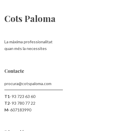
Cots Paloma
La màxima professionalitat
quan més la necessites
Contacte
procura@cotspaloma.com
T1
·
93 723 63 60
T2
·
93 780 77 22
M·
607183990