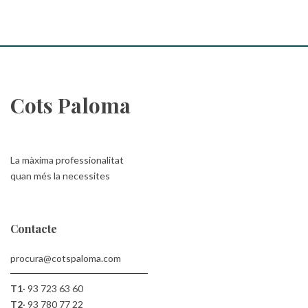
Cots Paloma
La màxima professionalitat
quan més la necessites
Contacte
procura@cotspaloma.com
T1
·
93 723 63 60
T2
·
93 780 77 22