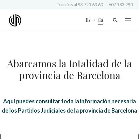
S
Truca'ns al
93 723 63 60
607 183 990
k
i
Es
Ca
p
t
o
c
o
n
Abarcamos la totalidad de la
t
e
provincia de Barcelona
n
t
Aquí puedes consultar toda la información necesaria
de los Partidos Judiciales de la provincia de Barcelona