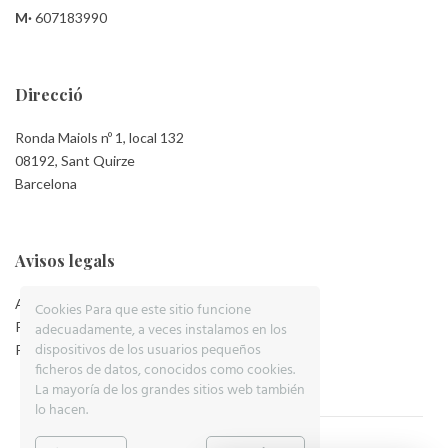
M·
607183990
Direcció
Ronda Maiols nº 1, local 132
08192, Sant Quirze
Barcelona
Avisos legals
Aviso Legal
Cookies Para que este sitio funcione
Política de Privacidad
adecuadamente, a veces instalamos en los
dispositivos de los usuarios pequeños
Política de Cookies
ficheros de datos, conocidos como cookies.
La mayoría de los grandes sitios web también
lo hacen.