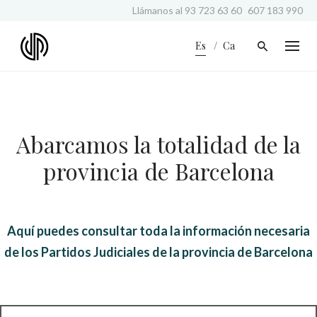
S
Llámanos al
93 723 63 60
607 183 990
k
i
Es
Ca
p
t
o
c
o
n
Abarcamos la totalidad de la
t
e
provincia de Barcelona
n
t
Aquí puedes consultar toda la información necesaria
de los Partidos Judiciales de la provincia de Barcelona