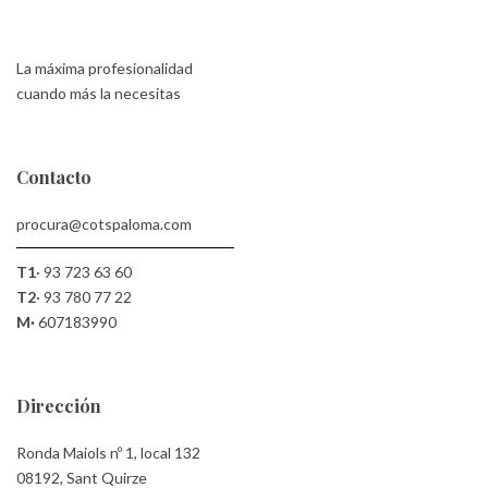
La máxima profesionalidad
cuando más la necesitas
Contacto
procura@cotspaloma.com
T1
·
93 723 63 60
T2
·
93 780 77 22
M·
607183990
Dirección
Ronda Maiols nº 1, local 132
08192, Sant Quirze