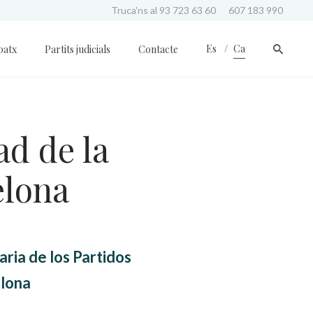
Truca'ns al
93 723 63 60
607 183 990
Es
Ca
patx
Partits judicials
Contacte
ad de la
elona
ria de los Partidos
elona