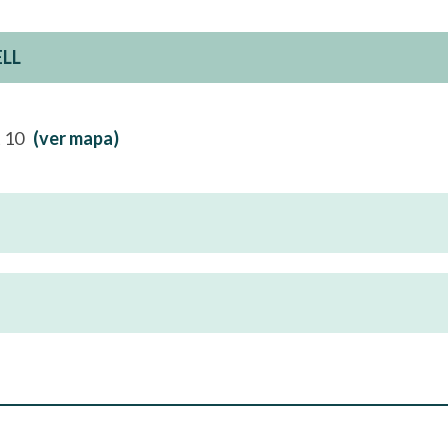
ELL
at 10
(ver mapa)