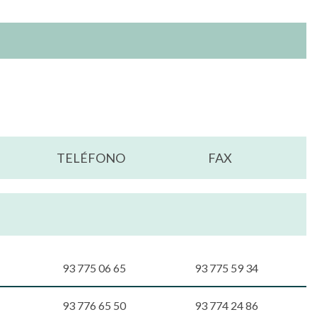
TELÉFONO
FAX
93 775 06 65
93 775 59 34
93 776 65 50
93 774 24 86