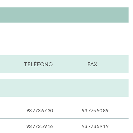
TELÉFONO
FAX
93 773 67 30
93 775 50 89
93 773 59 16
93 773 59 19