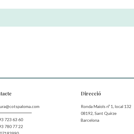
tacte
Direcció
cura@cotspaloma.com
Ronda Maiols nº 1, local 132
08192, Sant Quirze
93 723 63 60
Barcelona
93 780 77 22
07183990