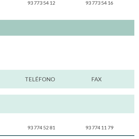
93 773 54 12
93 773 54 16
TELÉFONO
FAX
93 774 52 81
93 774 11 79