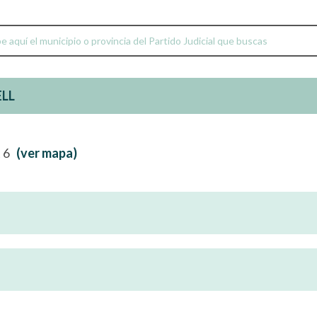
ELL
t 6
(ver mapa)