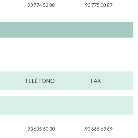
93 774 52 88
93 775 08 87
TELÉFONO
FAX
93 685 60 30
93 666 69 69