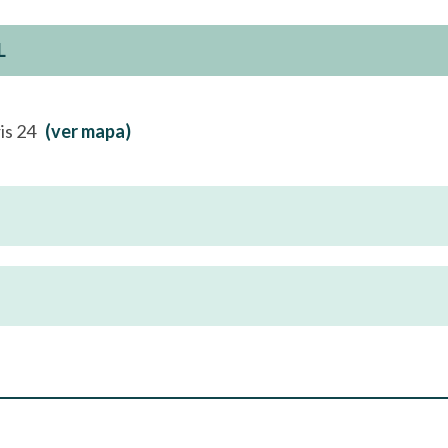
L
ris 24
(ver mapa)