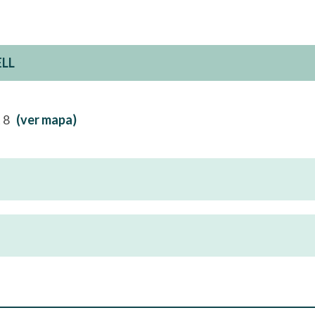
ELL
t 8
(ver mapa)