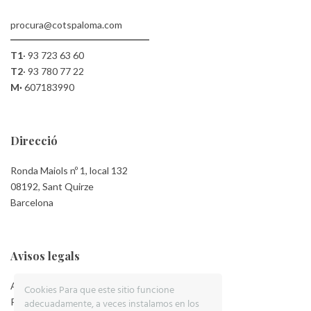
procura@cotspaloma.com
T1
·
93 723 63 60
T2
·
93 780 77 22
M·
607183990
Direcció
Ronda Maiols nº 1, local 132
08192, Sant Quirze
Barcelona
Avisos legals
Aviso Legal
Cookies Para que este sitio funcione
Política de Privacidad
adecuadamente, a veces instalamos en los