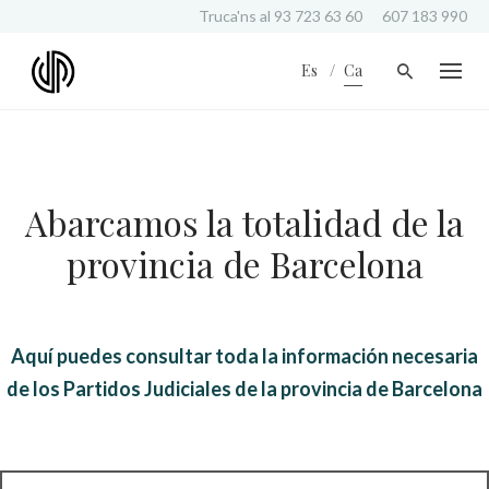
S
Truca'ns al
93 723 63 60
607 183 990
k
i
Es
Ca
p
t
o
c
o
n
Abarcamos la totalidad de la
t
e
provincia de Barcelona
n
t
Aquí puedes consultar toda la información necesaria
de los Partidos Judiciales de la provincia de Barcelona