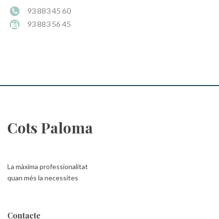
93 883 45 60
93 883 56 45
Cots Paloma
La màxima professionalitat
quan més la necessites
Contacte