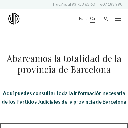
S
Truca'ns al
93 723 63 60
607 183 990
k
i
Es
Ca
p
t
o
c
o
n
Abarcamos la totalidad de la
t
e
provincia de Barcelona
n
t
Aquí puedes consultar toda la información necesaria
de los Partidos Judiciales de la provincia de Barcelona