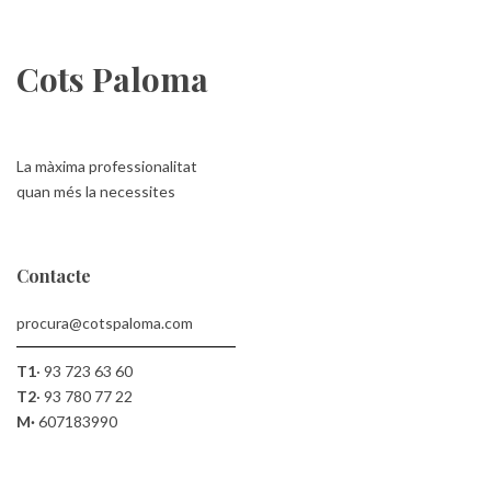
Cots Paloma
La màxima professionalitat
quan més la necessites
Contacte
procura@cotspaloma.com
T1
·
93 723 63 60
T2
·
93 780 77 22
M·
607183990