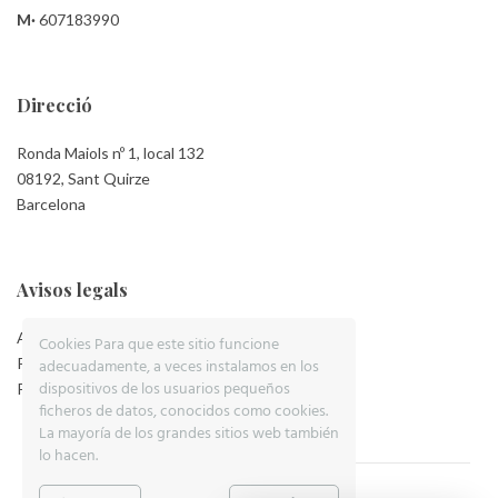
M·
607183990
Direcció
Ronda Maiols nº 1, local 132
08192, Sant Quirze
Barcelona
Avisos legals
Aviso Legal
Cookies Para que este sitio funcione
Política de Privacidad
adecuadamente, a veces instalamos en los
dispositivos de los usuarios pequeños
Política de Cookies
ficheros de datos, conocidos como cookies.
La mayoría de los grandes sitios web también
lo hacen.