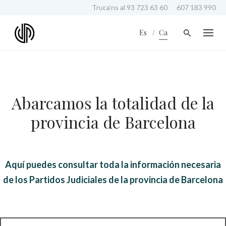
S
Truca'ns al
93 723 63 60
607 183 990
k
i
Es
Ca
p
t
o
c
o
n
Abarcamos la totalidad de la
t
e
provincia de Barcelona
n
t
Aquí puedes consultar toda la información necesaria
de los Partidos Judiciales de la provincia de Barcelona