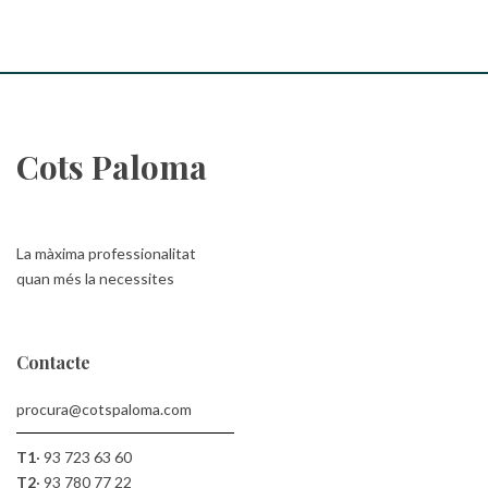
Cots Paloma
La màxima professionalitat
quan més la necessites
Contacte
procura@cotspaloma.com
T1
·
93 723 63 60
T2
·
93 780 77 22