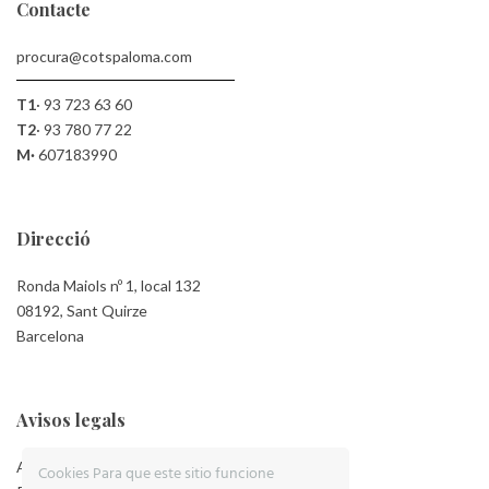
Contacte
procura@cotspaloma.com
T1
·
93 723 63 60
T2
·
93 780 77 22
M·
607183990
Direcció
Ronda Maiols nº 1, local 132
08192, Sant Quirze
Barcelona
Avisos legals
Aviso Legal
Cookies Para que este sitio funcione