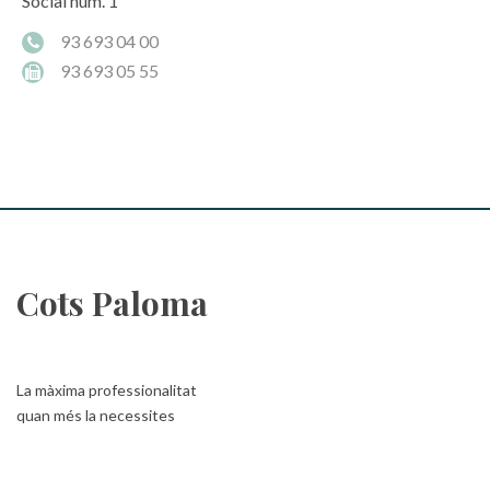
Social núm. 1
93 693 04 00
93 693 05 55
Cots Paloma
La màxima professionalitat
quan més la necessites