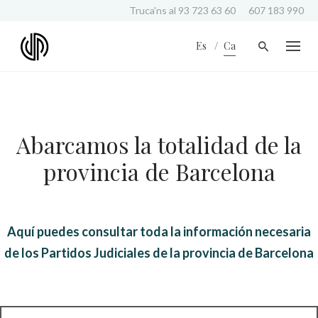
S
Truca'ns al
93 723 63 60
607 183 990
k
i
Es
Ca
p
t
o
c
o
n
Abarcamos la totalidad de la
t
e
provincia de Barcelona
n
t
Aquí puedes consultar toda la información necesaria
de los Partidos Judiciales de la provincia de Barcelona