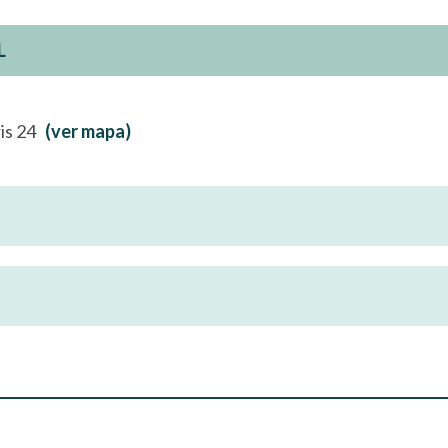
L
ris 24
(ver mapa)