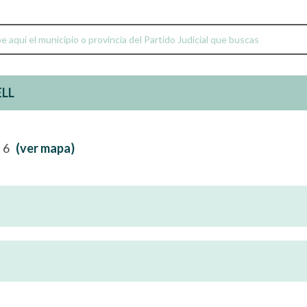
ELL
t 6
(ver mapa)