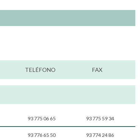
TELÉFONO
FAX
93 775 06 65
93 775 59 34
93 776 65 50
93 774 24 86