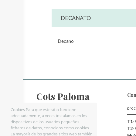
DECANATO
Decano
Cots Paloma
Con
pro
Cookies Para que este sitio funcione
adecuadamente, a veces instalamos en los
La màxima professionalitat
dispositivos de los usuarios pequeños
T1
·
quan més la necessites
ficheros de datos, conocidos como cookies.
T2
·
La mayoría de los grandes sitios web también
M·
6