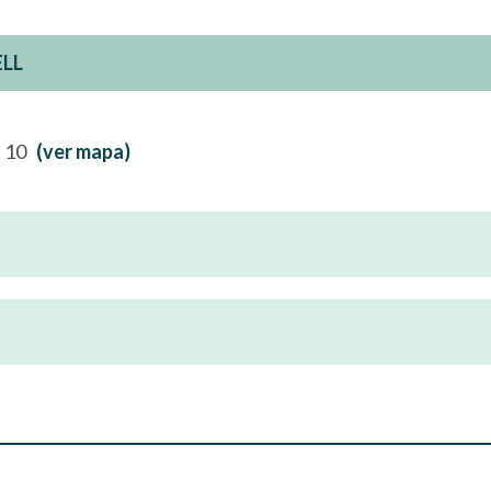
ELL
at 10
(ver mapa)