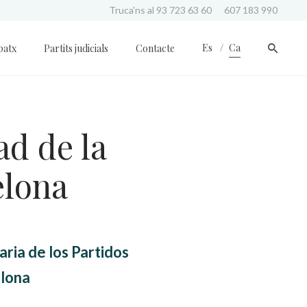
Truca'ns al
93 723 63 60
607 183 990
Es
Ca
patx
Partits judicials
Contacte
ad de la
elona
ria de los Partidos
elona