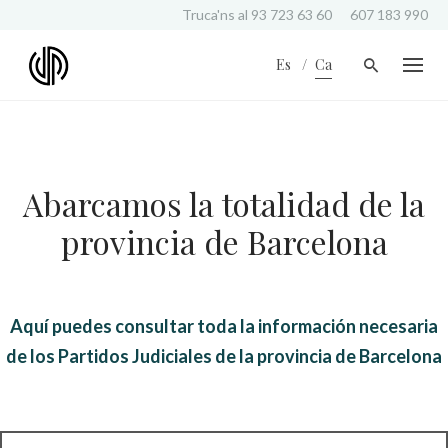
S
Truca'ns al
93 723 63 60
607 183 990
k
i
Es
Ca
p
t
o
c
o
n
Abarcamos la totalidad de la
t
e
provincia de Barcelona
n
t
Aquí puedes consultar toda la información necesaria
de los Partidos Judiciales de la provincia de Barcelona