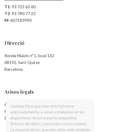
T1
·
93 723 63 60
T2
·
93 780 77 22
M·
607183990
Direcció
Ronda Maiols nº 1, local 132
08192, Sant Quirze
Barcelona
Avisos legals
Aviso Legal
Cookies Para que este sitio funcione
Política de Privacidad
adecuadamente, a veces instalamos en los
dispositivos de los usuarios pequeños
Política de Cookies
ficheros de datos, conocidos como cookies.
La mayoría de los grandes sitios web también