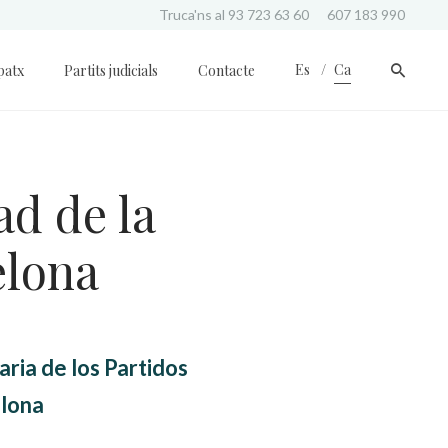
Truca'ns al
93 723 63 60
607 183 990
Es
Ca
patx
Partits judicials
Contacte
ad de la
elona
ria de los Partidos
elona