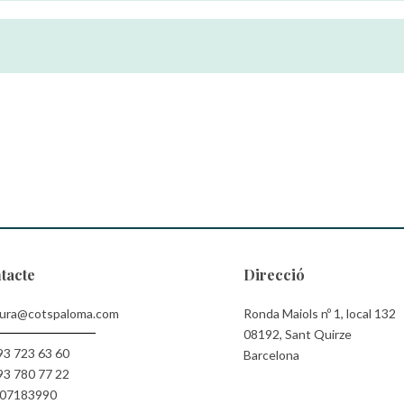
tacte
Direcció
cura@cotspaloma.com
Ronda Maiols nº 1, local 132
08192, Sant Quirze
93 723 63 60
Barcelona
93 780 77 22
07183990