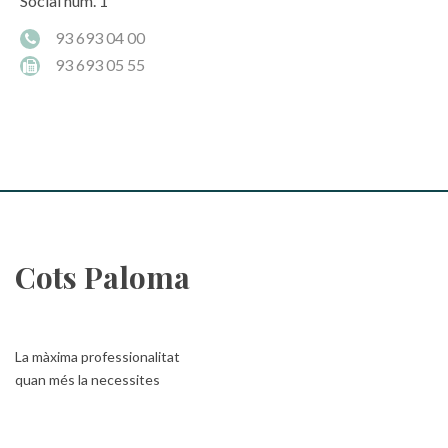
Social núm. 1
93 693 04 00
93 693 05 55
Cots Paloma
La màxima professionalitat
quan més la necessites