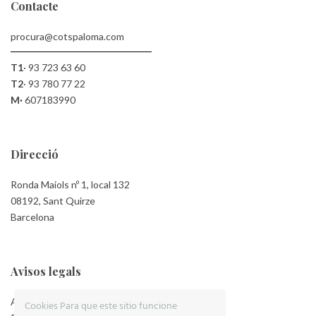
Contacte
procura@cotspaloma.com
T1
·
93 723 63 60
T2
·
93 780 77 22
M·
607183990
Direcció
Ronda Maiols nº 1, local 132
08192, Sant Quirze
Barcelona
Avisos legals
Aviso Legal
Cookies Para que este sitio funcione