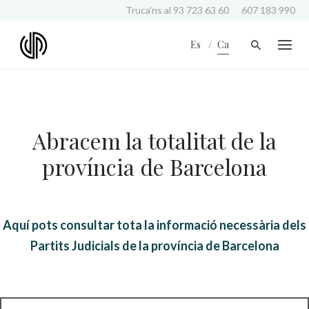
S
Truca'ns al
93 723 63 60
607 183 990
k
i
Es
Ca
p
t
o
c
o
n
Abracem la totalitat de la
t
e
província de Barcelona
n
t
Aquí pots consultar tota la informació necessària dels
Partits Judicials de la província de Barcelona