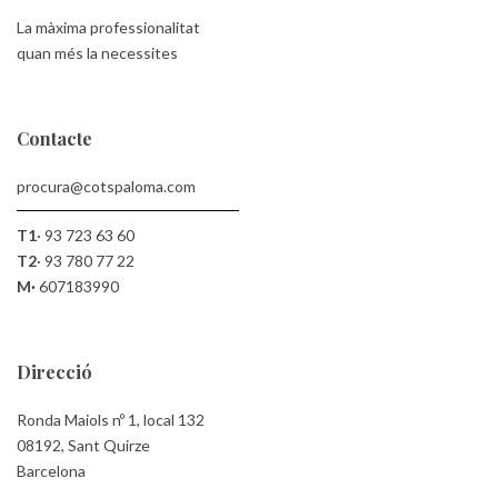
La màxima professionalitat
quan més la necessites
Contacte
procura@cotspaloma.com
T1
·
93 723 63 60
T2
·
93 780 77 22
M·
607183990
Direcció
Ronda Maiols nº 1, local 132
08192, Sant Quirze
Barcelona