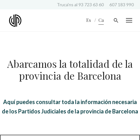
S
Truca'ns al
93 723 63 60
607 183 990
k
i
Es
Ca
p
t
o
c
o
n
Abarcamos la totalidad de la
t
e
provincia de Barcelona
n
t
Aquí puedes consultar toda la información necesaria
de los Partidos Judiciales de la provincia de Barcelona