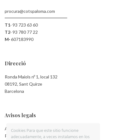
procura@cotspaloma.com
T1
·
93 723 63 60
T2
·
93 780 77 22
M·
607183990
Direcció
Ronda Maiols nº 1, local 132
08192, Sant Quirze
Barcelona
Avisos legals
Aviso Legal
Cookies Para que este sitio funcione
Política de Privacidad
adecuadamente, a veces instalamos en los