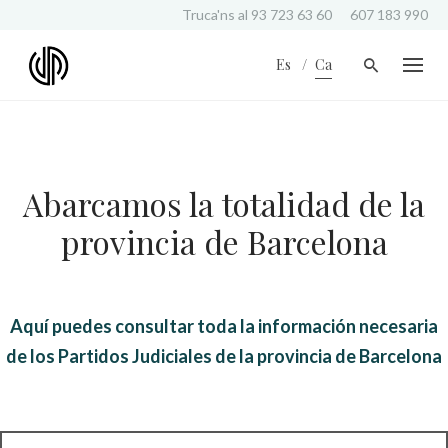
S
Truca'ns al
93 723 63 60
607 183 990
k
i
Es
Ca
p
t
o
c
o
n
Abarcamos la totalidad de la
t
e
provincia de Barcelona
n
t
Aquí puedes consultar toda la información necesaria
de los Partidos Judiciales de la provincia de Barcelona