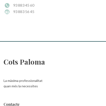
93 883 45 60
93 883 56 45
Cots Paloma
La màxima professionalitat
quan més la necessites
Contacte