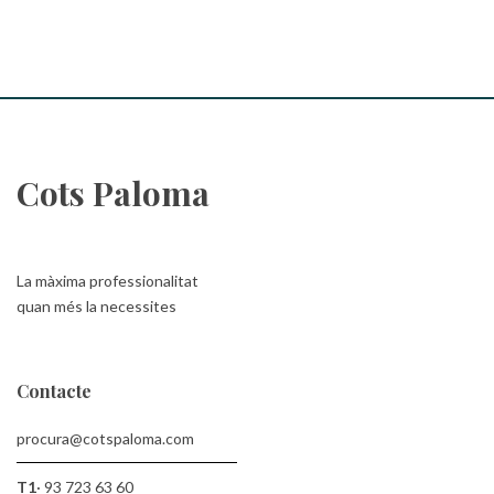
Cots Paloma
La màxima professionalitat
quan més la necessites
Contacte
procura@cotspaloma.com
T1
·
93 723 63 60