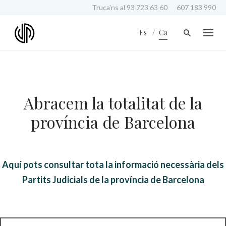
S
Truca'ns al
93 723 63 60
607 183 990
k
i
Es
Ca
p
t
o
c
o
n
Abracem la totalitat de la
t
e
província de Barcelona
n
t
Aquí pots consultar tota la informació necessària dels
Partits Judicials de la província de Barcelona