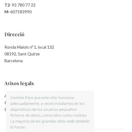
T2
·
93 780 77 22
M·
607183990
Direcció
Ronda Maiols nº 1, local 132
08192, Sant Quirze
Barcelona
Avisos legals
Aviso Legal
Cookies Para que este sitio funcione
Política de Privacidad
adecuadamente, a veces instalamos en los
dispositivos de los usuarios pequeños
Política de Cookies
ficheros de datos, conocidos como cookies.
La mayoría de los grandes sitios web también
lo hacen.