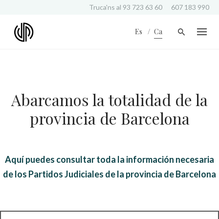
S
Truca'ns al
93 723 63 60
607 183 990
k
i
Es
Ca
p
t
o
c
o
n
Abarcamos la totalidad de la
t
e
provincia de Barcelona
n
t
Aquí puedes consultar toda la información necesaria
de los Partidos Judiciales de la provincia de Barcelona