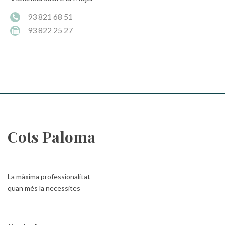
93 821 68 51
93 822 25 27
Cots Paloma
La màxima professionalitat
quan més la necessites