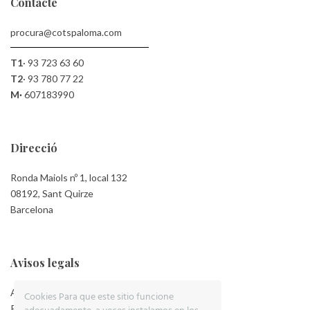
Contacte
procura@cotspaloma.com
T1
·
93 723 63 60
T2
·
93 780 77 22
M·
607183990
Direcció
Ronda Maiols nº 1, local 132
08192, Sant Quirze
Barcelona
Avisos legals
Aviso Legal
Cookies Para que este sitio funcione
Política de Privacidad