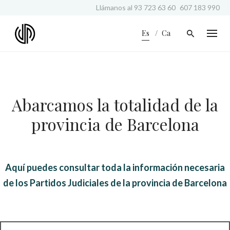
S
Llámanos al
93 723 63 60
607 183 990
k
i
Es
Ca
p
t
o
c
o
n
Abarcamos la totalidad de la
t
e
provincia de Barcelona
n
t
Aquí puedes consultar toda la información necesaria
de los Partidos Judiciales de la provincia de Barcelona