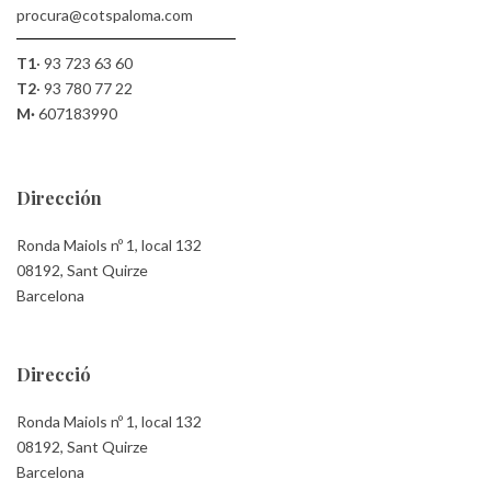
procura@cotspaloma.com
T1
·
93 723 63 60
T2
·
93 780 77 22
M·
607183990
Dirección
Ronda Maiols nº 1, local 132
08192, Sant Quirze
Barcelona
Direcció
Ronda Maiols nº 1, local 132
08192, Sant Quirze
Barcelona