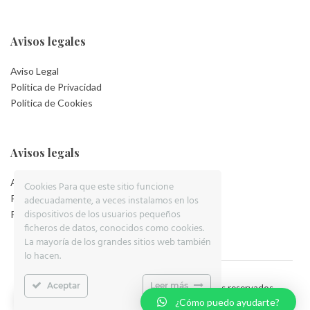
Avisos legales
Aviso Legal
Política de Privacidad
Política de Cookies
Avisos legals
Aviso Legal
Cookies Para que este sitio funcione
Política de Privacidad
adecuadamente, a veces instalamos en los
dispositivos de los usuarios pequeños
Política de Cookies
ficheros de datos, conocidos como cookies.
La mayoría de los grandes sitios web también
lo hacen.
Aceptar
Leer más
© 2019, COTS PALOMA S.L.P. | Todos los derechos reservados
¿Cómo puedo ayudarte?
Design by
Dolma