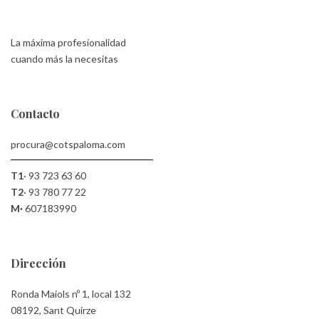
La máxima profesionalidad
cuando más la necesitas
Contacto
procura@cotspaloma.com
T1
·
93 723 63 60
T2
·
93 780 77 22
M·
607183990
Dirección
Ronda Maiols nº 1, local 132
08192, Sant Quirze