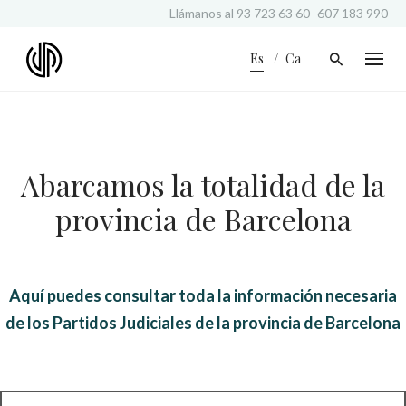
S
Llámanos al
93 723 63 60
607 183 990
k
i
Es
Ca
p
t
o
c
o
n
Abarcamos la totalidad de la
t
e
provincia de Barcelona
n
t
Aquí puedes consultar toda la información necesaria
de los Partidos Judiciales de la provincia de Barcelona