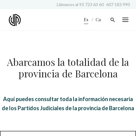
S
Llámanos al
93 723 63 60
607 183 990
k
i
Es
Ca
p
t
o
c
o
n
Abarcamos la totalidad de la
t
e
provincia de Barcelona
n
t
Aquí puedes consultar toda la información necesaria
de los Partidos Judiciales de la provincia de Barcelona