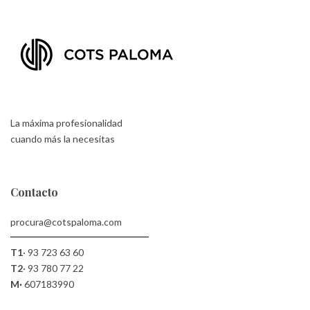
La máxima profesionalidad
cuando más la necesitas
Contacto
procura@cotspaloma.com
T1
·
93 723 63 60
T2
·
93 780 77 22
M·
607183990