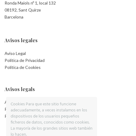
Ronda Maiols nº 1, local 132
08192, Sant Quirze
Barcelona
Avisos legales
Aviso Legal
Política de Privacidad
Política de Cookies
Avisos legals
Aviso Legal
Cookies Para que este sitio funcione
Política de Privacidad
adecuadamente, a veces instalamos en los
dispositivos de los usuarios pequeños
Política de Cookies
ficheros de datos, conocidos como cookies.
La mayoría de los grandes sitios web también
lo hacen.