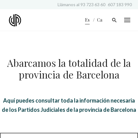
S
Llámanos al
93 723 63 60
607 183 990
k
i
Es
Ca
p
t
o
c
o
n
Abarcamos la totalidad de la
t
e
provincia de Barcelona
n
t
Aquí puedes consultar toda la información necesaria
de los Partidos Judiciales de la provincia de Barcelona