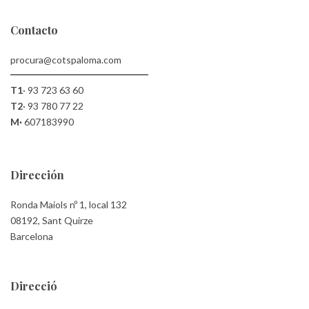
Contacto
procura@cotspaloma.com
T1
·
93 723 63 60
T2
·
93 780 77 22
M·
607183990
Dirección
Ronda Maiols nº 1, local 132
08192, Sant Quirze
Barcelona
Direcció