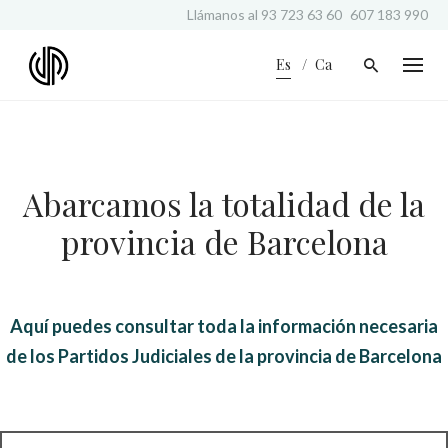
S
Llámanos al
93 723 63 60
607 183 990
k
i
Es
Ca
p
t
o
c
o
n
Abarcamos la totalidad de la
t
e
provincia de Barcelona
n
t
Aquí puedes consultar toda la información necesaria
de los Partidos Judiciales de la provincia de Barcelona