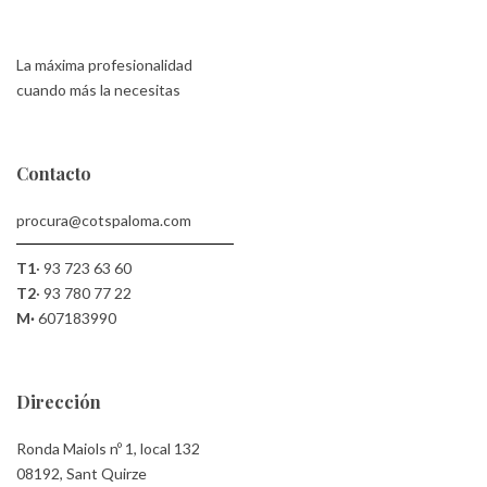
La máxima profesionalidad
cuando más la necesitas
Contacto
procura@cotspaloma.com
T1
·
93 723 63 60
T2
·
93 780 77 22
M·
607183990
Dirección
Ronda Maiols nº 1, local 132
08192, Sant Quirze