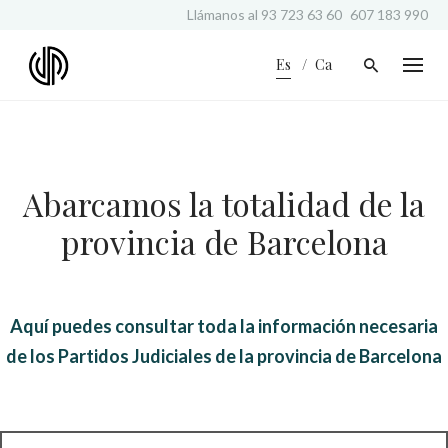
S
Llámanos al
93 723 63 60
607 183 990
k
i
Es
Ca
p
t
o
c
o
n
Abarcamos la totalidad de la
t
e
provincia de Barcelona
n
t
Aquí puedes consultar toda la información necesaria
de los Partidos Judiciales de la provincia de Barcelona