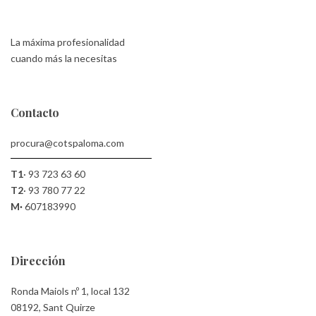
La máxima profesionalidad
cuando más la necesitas
Contacto
procura@cotspaloma.com
T1
·
93 723 63 60
T2
·
93 780 77 22
M·
607183990
Dirección
Ronda Maiols nº 1, local 132
08192, Sant Quirze