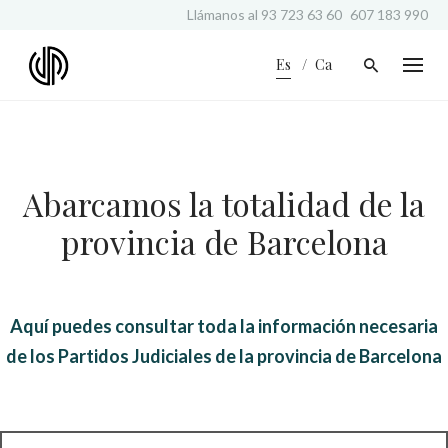
S
Llámanos al
93 723 63 60
607 183 990
k
i
Es
Ca
p
t
o
c
o
n
Abarcamos la totalidad de la
t
e
provincia de Barcelona
n
t
Aquí puedes consultar toda la información necesaria
de los Partidos Judiciales de la provincia de Barcelona