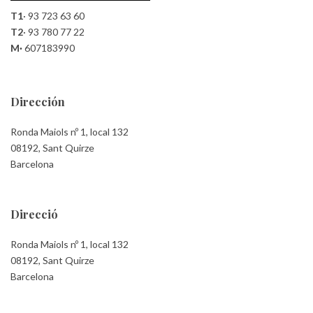
T1
·
93 723 63 60
T2
·
93 780 77 22
M·
607183990
Dirección
Ronda Maiols nº 1, local 132
08192, Sant Quirze
Barcelona
Direcció
Ronda Maiols nº 1, local 132
08192, Sant Quirze
Barcelona