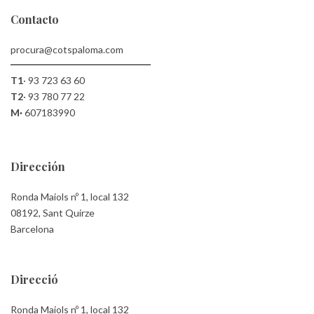
Contacto
procura@cotspaloma.com
T1
·
93 723 63 60
T2
·
93 780 77 22
M·
607183990
Dirección
Ronda Maiols nº 1, local 132
08192, Sant Quirze
Barcelona
Direcció
Ronda Maiols nº 1, local 132