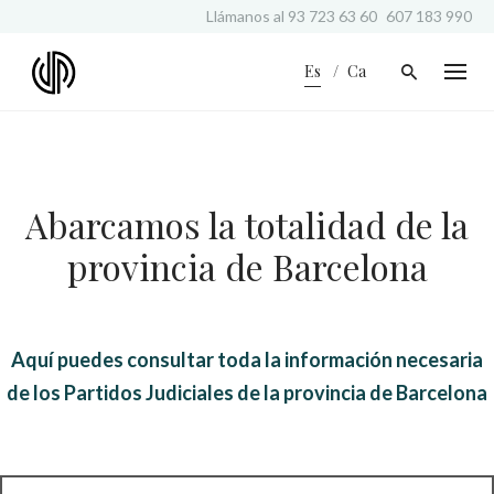
S
Llámanos al
93 723 63 60
607 183 990
k
i
Es
Ca
p
t
o
c
o
n
Abarcamos la totalidad de la
t
e
provincia de Barcelona
n
t
Aquí puedes consultar toda la información necesaria
de los Partidos Judiciales de la provincia de Barcelona